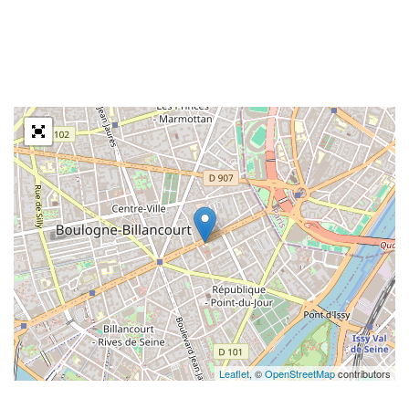
Leaflet
, ©
OpenStreetMap
contributors