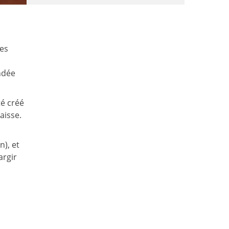
tes
ndée
té créé
aisse.
), et
argir