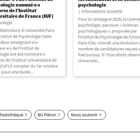
ologie nommé·e·s
psychologie
es de l’Institut
Informations scolarité
rsitaire de France (IUF)
Pour la campagne 2026, la Licenc
hologie
psychologie, parcours « Sciences
distinctions © Université Paris
psychologiques », proposée par
Institut de Psychologie Cette
l’Institut de Psychologie de l’Univ
 deux enseignant·e·s-
Paris Cité, connaît une évolution
ur·e·s de l’Institut de
nombre de candidatures reçues 
logie ont été nommé·e·s
Parcoursup. © Tous droits réserv
 de l’Institut Universitaire de
Université
...
 (IUF).À compter du 1er octobre
 pour une durée...
Testothèque
BU Piéron
Nous soutenir