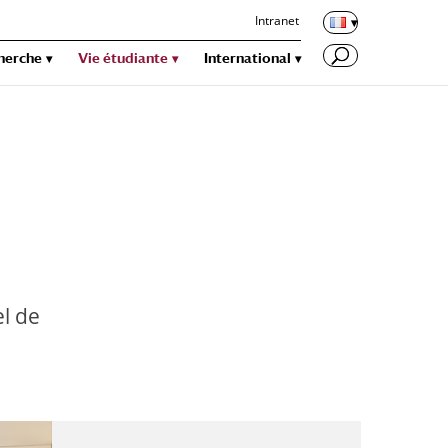
Intranet
herche
Vie étudiante
International
el de