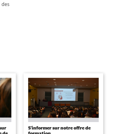
c des
sur
S’informer sur notre offre de
e de
formation