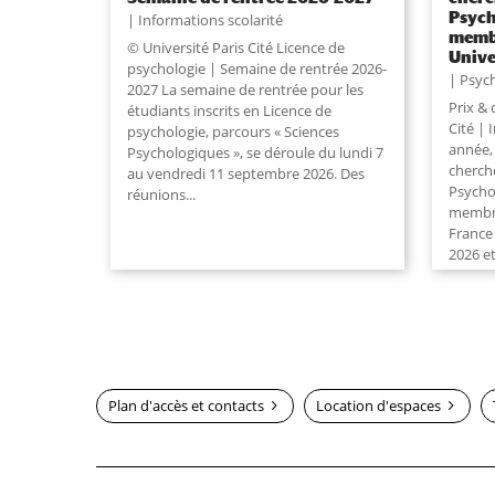
Psych
Informations scolarité
membr
© Université Paris Cité Licence de
Unive
psychologie | Semaine de rentrée 2026-
Psyc
2027 La semaine de rentrée pour les
Prix & 
étudiants inscrits en Licence de
Cité | 
psychologie, parcours « Sciences
année,
Psychologiques », se déroule du lundi 7
cherche
au vendredi 11 septembre 2026. Des
Psycho
réunions...
membres
France
2026 et
Plan d'accès et contacts
Location d'espaces