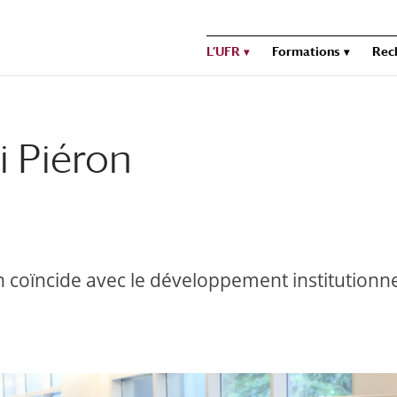
L’UFR
Formations
Rec
i Piéron
on coïncide avec le développement institutionn