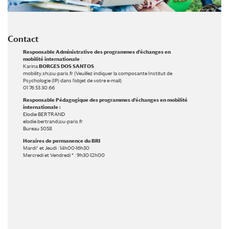
Contact
Responsable Administrative des programmes d’échanges en
mobilité internationale
:
Karina
BORGES DOS SANTOS
mobility.sh@u-paris.fr
(Veuillez indiquer la composante Institut de
Psychologie (IP) dans l’objet de votre e-mail)
01 76 53 30 66
Responsable Pédagogique des programmes d’échanges en mobilité
internationale :
Elodie BERTRAND
elodie.bertrand@u-paris.fr
Bureau 5058
Horaires de permanence du BRI
Mardi* et Jeudi : 14h00-16h30
Mercredi et Vendredi
*
: 9h30-12h00