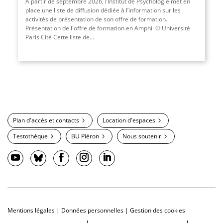
À partir de septembre 2026, l’Institut de Psychologie met en
place une liste de diffusion dédiée à l’information sur les
activités de présentation de son offre de formation.
Présentation de l'offre de formation en Amphi © Université
Paris Cité Cette liste de...
Plan d'accès et contacts
Location d'espaces
Testothèque
BU Piéron
Nous soutenir
Mentions légales
|
Données personnelles
|
Gestion des cookies